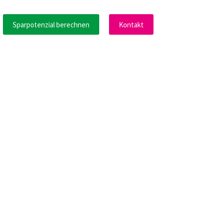
Sparpotenzial berechnen
Kontakt
akt
Energiewende
Downloadcenter