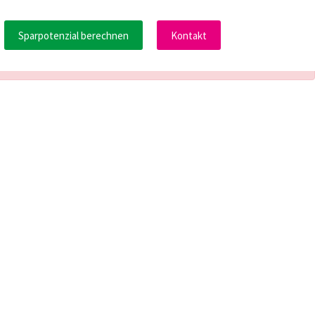
Sparpotenzial berechnen
Kontakt
akt
Energiewende
Downloadcenter