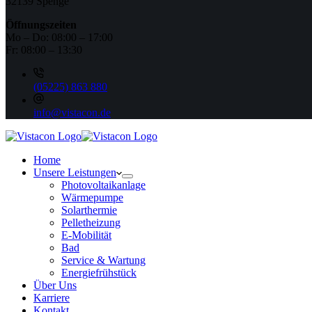
32139 Spenge
Öffnungszeiten
Mo – Do: 08:00 – 17:00
Fr: 08:00 – 13:30
(05225) 863 880
info@vistacon.de
Home
Unsere Leistungen
Photovoltaikanlage
Wärmepumpe
Solarthermie
Pelletheizung
E-Mobilität
Bad
Service & Wartung
Energiefrühstück
Über Uns
Karriere
Kontakt